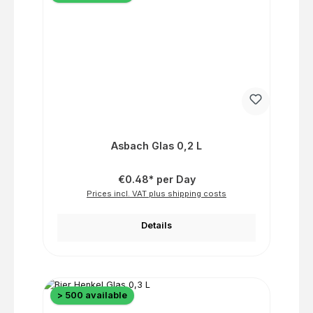
Asbach Glas 0,2 L
€0.48* per Day
Prices incl. VAT plus shipping costs
Details
> 500 available