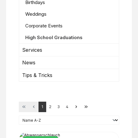
Birthdays
Weddings
Corporate Events
High School Graduations
Services
News
Tips & Tricks
Page
Page
Page
Page
1
2
3
4