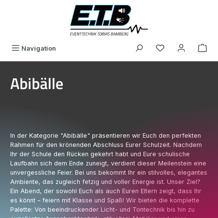
in content
You have 0 wishli
Navigation
Abibälle
In der Kategorie "Abibälle" präsentieren wir Euch den perfekten
Rahmen für den krönenden Abschluss Eurer Schulzeit. Nachdem
Ihr der Schule den Rücken gekehrt habt und Eure schulische
Laufbahn sich dem Ende zuneigt, verdient dieser Meilenstein eine
unvergessliche Feier.
Bei uns bekommt Ihr ein stilvolles, elegantes
Ambiente, das zugleich fetzig und voller Energie ist. Unser Ziel?
Ein Abend, der sowohl Euch als auch Euren Eltern zeigt, dass Ihr
es könnt – feiern mit Klasse und Spaß! Wir bieten die komplette
Palette: Von beeindruckender Licht- und Tontechnik bis hin zu