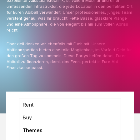
exzellenter Ausschanktechnik, stilvollem Mobiliar und einer
umfassenden Infrastruktur, die jede Location in den perfekten Ort
für Euren Abiball verwandelt.
Unser professionelles, junges Team
versteht genau, was Ihr braucht: Fette Bässe, glasklare Klänge
und eine Atmosphäre, die von elegant bis hin zum vollen Abriss
reicht.
Finanziell denken wir ebenfalls mit Euch mit. Unsere
Abifinanzparties bieten eine tolle Möglichkeit, im Vorfeld Geld für
den großen Tag zu sammeln. Diese Partys helfen dabei, Euren
Abiball zu finanzieren, damit das Event perfekt in Eure Abi-
Finanzkasse passt.
Rent
Buy
Themes