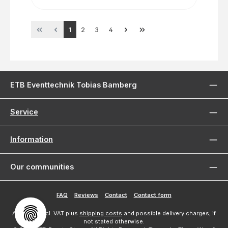
Page
Page
Page
Page
1
2
3
4
ETB Eventtechnik Tobias Bamberg
Service
Information
Our communities
FAQ
Reviews
Contact
Contact form
All prices incl. VAT plus
shipping costs
and possible delivery charges, if
not stated otherwise.