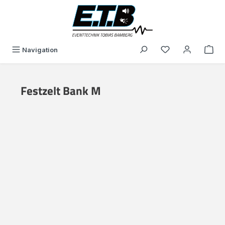
in content
You have 0 wishli
Navigation
Festzelt Bank M
Skip image gallery