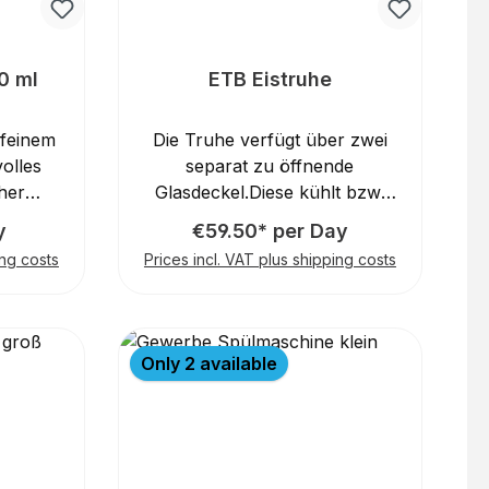
0 ml
ETB Eistruhe
 feinem
Die Truhe verfügt über zwei
volles
separat zu öffnende
her
Glasdeckel.Diese kühlt bzw.
t die
gefriert den Inhalt herunter
y
€59.50* per Day
r jeden
auf bis zu -20°C.Die Eisruhe ist
ing costs
Prices incl. VAT plus shipping costs
 einem
auf großen stabilen
, einer
Rollen unterwegs und kann
 einem
mittels 230V problemlos an
n 80 ml
jedem Ort mit Steckdose zum
Only 2 available
idealen
Einsatz kommen.
n
o. Das
 sorgt
e