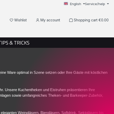
English
Service/help
You have 0 wishlist items
Wishlist
My account
Shopping cart
€0.00
TIPS & TRICKS
eine Ware optimal in Szene setzen oder Ihre Gäste mit köstlichen 
r. Unsere Kuchentheken und Eistruhen präsentieren Ihre 
pfanlagen sowie umfangreiches Theken- und Barkeeper-Zubehör, 
leganten Weingläsern, Biergläsern, Softdrink, Sektgläsern bis 