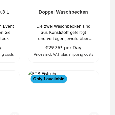
0,3 L
Doppel Waschbecken
m Event
Die zwei Waschbecken sind
n Sie
aus Kunststoff gefertigt
Stück
und verfügen jeweils über
einen Ablauf mit Stopfen und
y
€29.75* per Day
je einem
ing costs
Prices incl. VAT plus shipping costs
Wasserzulauf.Perfekte
Arbeitshöhe
Only 1 available