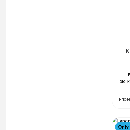
K
die 
in 
Be
Price
Das
bes
Kaf
j
Only 
unau