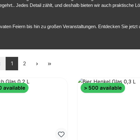
egehrt.. Jedes Detail zählt, und deshalb bieten wir auch praktisch
vaten Feiern bis hin zu großen Veranstaltungen. Entdecken Sie jetzt 
Page
Page
1
2
 available
> 500 available