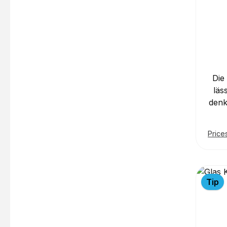
Die
läs
denk
m
Price
Imp
Ge
trans
ei
Tip
Or
Inn
un
sorgt