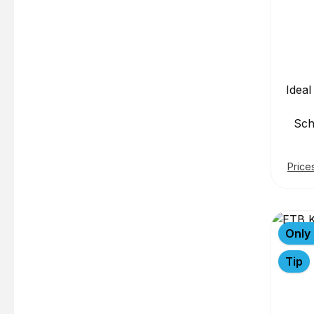
Ideal
Sch
Price
Only 
Tip