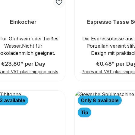
Einkocher
Espresso Tasse 8
 für Glühwein oder heißes
Die Espressotasse aus
Wasser.Nicht für
Porzellan vereint stil
okoladenmilch geeignet.
Design mit praktisc
Funktionalität und is
€23.80* per Day
€0.48* per Da
perfekte Begleitung fü
s incl. VAT plus shipping costs
Prices incl. VAT plus shipp
Kaffeeliebhaber. Mit
Durchmesser von 6 cm
Höhe von 5,5 cm und
Fassungsvermögen vo
3 available
Only 8 available
bietet diese Tasse den 
Rahmen für eine
Tip
vollmundigen Espress
hochwertige Porzellan
nicht nur für ein