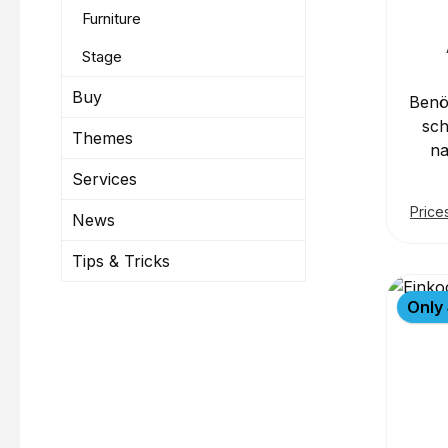
Furniture
Stage
Buy
Benö
sc
Themes
na
Services
Price
News
Tips & Tricks
Only 