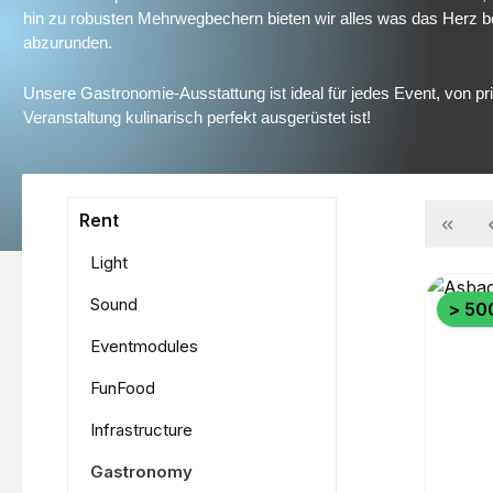
hin zu robusten Mehrwegbechern bieten wir alles was das Herz b
abzurunden. 
Unsere Gastronomie-Ausstattung ist ideal für jedes Event, von pri
Veranstaltung kulinarisch perfekt ausgerüstet ist!
Rent
Light
Sound
> 500
Eventmodules
FunFood
Infrastructure
Gastronomy