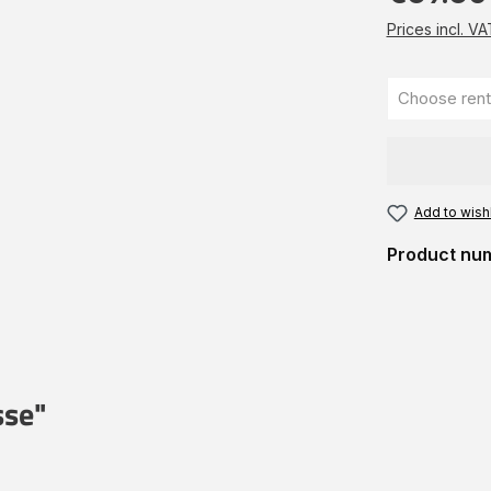
Prices incl. V
Add to wishl
Product nu
sse"