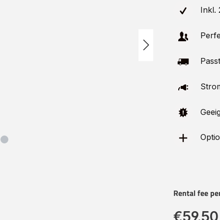
Inkl.
Perfe
Passt
Stro
Geeig
Optio
Rental fee pe
€59.50