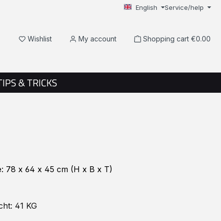
English
Service/help
You have 0 wishlist items
Wishlist
My account
Shopping cart
€0.00
TIPS & TRICKS
: 78 x 64 x 45 cm (H x B x T)
ht: 41 KG