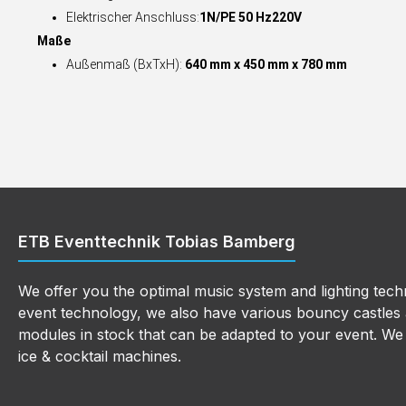
Elektrischer Anschluss:
1N/PE 50 Hz220V
Maße
Außenmaß (BxTxH):
640 mm x 450 mm x 780 mm
ETB Eventtechnik Tobias Bamberg
We offer you the optimal music system and lighting techn
event technology, we also have various bouncy castles a
modules in stock that can be adapted to your event. We a
ice & cocktail machines.