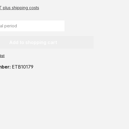
AT plus shipping costs
Add to shopping cart
ist
mber:
ETB10179