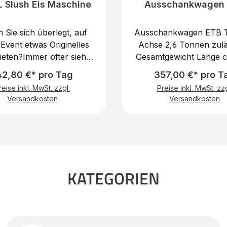
L Slush Eis Maschine
Ausschankwagen
 Sie sich überlegt, auf
Ausschankwagen ETB 
Event etwas Originelles
Achse 2,6 Tonnen zulä
ieten?Immer öfter sieht
Gesamtgewicht Länge c
lush Eis Maschinen auf
m zzgl. Deichsellänge ca
42,80 €* pro Tag
357,00 €* pro T
dergeburtstagen oder
Breite ca. 2,20 m bzw.
reise inkl. MwSt. zzgl.
Preise inkl. MwSt. zzg
aßenfesten. Slush Eis
Hohe ca. 3, 10 m2,6 
Versandkosten
Versandkosten
ckt jedem Kind und ist
zulässiges Gesamtgewi
 Besonderes, das man
Ausschankwagen verfü
t jeden Tag bekommt.
eine PKW Kupplung, 13 
ern Sie Ihre kleinen aber
Strom SteckerUns
großen Gäste mit einer
Ausschankwagen ETB i
h-Eismaschine auf dem
absoluter " Hingucker" a
KATEGORIEN
en Event.Was genau ist
Veranstaltung. Monate
h Eis?Slush Eis ist die
Arbeit spiegeln sich in
ezeichnung für ein
wieder. Sowas finden Si
frorenes Eisgetränk. Um
woanders. EINMA
ünstig Slush-Eis zu
!Ausstattung: 4 Punkt J