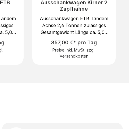
 ETB
Ausschankwagen Kirner 2
Zapfhähne
Tandem
Ausschankwagen ETB Tandem
ssiges
Achse 2,6 Tonnen zulässiges
a. 5,00
Gesamtgewicht Länge ca. 5,00
. 1,70 m
m zzgl. Deichsellänge ca. 1,70 m
ag
357,00 €* pro Tag
 2,40 m
Breite ca. 2,20 m bzw. 2,40 m
l.
Preise inkl. MwSt. zzgl.
Tonnen
Hohe ca. 3, 10 m2,6 Tonnen
Versandkosten
chtDer
zulässiges GesamtgewichtDer
gt über
Ausschankwagen verfügt über
Poligen
eine PKW Kupplung, 13 Poligen
er
Strom SteckerUnser
st ein
Ausschankwagen Kirner ist ein
uf jeder
absoluter " Hingucker" auf jeder
 harter
Veranstaltung. Monate harter
 diesem
Arbeit spiegeln sich in diesem
e nicht
wieder. Sowas finden Sie nicht
LIG
woanders. EINMALIG
BL Musik
!Ausstattung: 4 Punkt JBL Musik