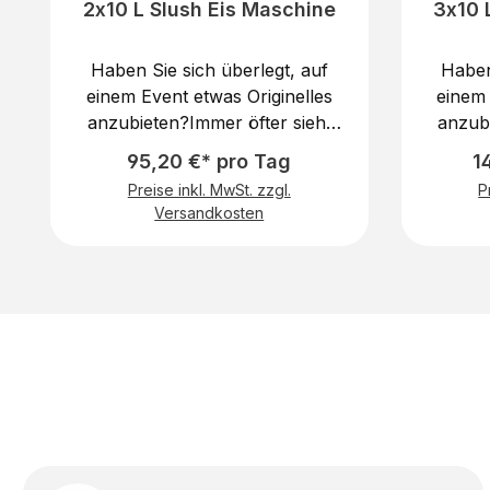
2x10 L Slush Eis Maschine
3x10 
Haben Sie sich überlegt, auf
Haben
einem Event etwas Originelles
einem 
anzubieten?Immer öfter sieht
anzub
man Slush Eis Maschinen auf
man S
95,20 €* pro Tag
1
Kindergeburtstagen oder
Kin
Preise inkl. MwSt. zzgl.
P
Straßenfesten. Slush Eis
Str
Versandkosten
schmeckt jedem Kind und ist
schme
etwas Besonderes, das man
etwas
nicht jeden Tag bekommt.
nich
Begeistern Sie Ihre kleinen aber
Begeist
auch großen Gäste mit einer
auch 
Slush-Eismaschine auf dem
Slus
nächsten Event.Was genau ist
nächst
Slush Eis?Slush Eis ist die
Slus
Bezeichnung für ein
B
halbgefrorenes Eisgetränk. Um
halbge
günstig Slush-Eis zu
g