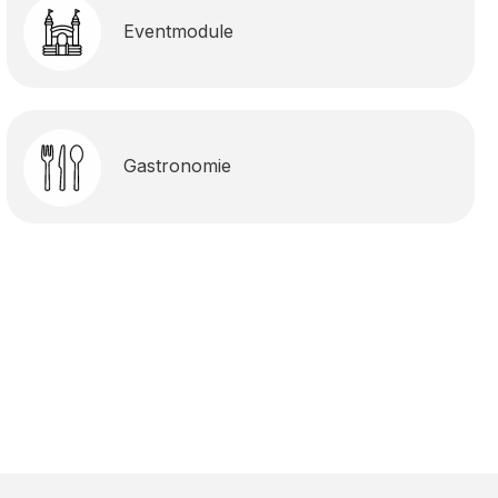
tooth &
Anlage mit Radio, Bluetooth &
Eventmodule
 L
USB 2 einzelne 30 L
starker
WaschbeckenLeistungsstarker
it
Durchlaufkühler mit
en
gegenüberliegenden
he mit 4
ZapfhähnenXXL Kühltruhe mit 4
Gastronomie
es
Fächern
ler mit
und SchubladenAttraktives
Design Warmwasser Boiler mit
ende
zwei seperaten
r ( auch
WasserhähnenUmlaufende
ossen
Theke 4 Seiten klappbar ( auch
n diese
wenn Seiten verschlossen
).Anbau
bleiben,beeinträchtigen diese
nicht den Arbeitsraum).Anbau
ende
Element für Zug
 Farb
DeichselBeeindruckende
nen
Lichttechnik mit 512 Farb