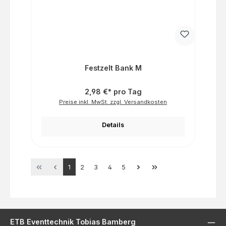
Festzelt Bank M
2,98 €* pro Tag
Preise inkl. MwSt. zzgl. Versandkosten
Details
Seite
Seite
Seite
Seite
Seite
1
2
3
4
5
ETB Eventtechnik Tobias Bamberg