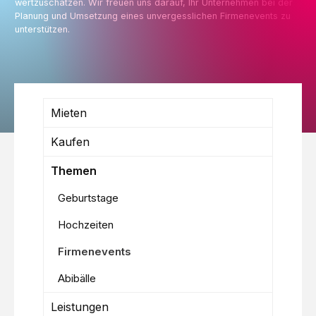
wertzuschätzen. Wir freuen uns darauf, Ihr Unternehmen bei der
Planung und Umsetzung eines unvergesslichen Firmenevents zu
unterstützen.
Mieten
Kaufen
Themen
Geburtstage
Hochzeiten
Firmenevents
Abibälle
Leistungen