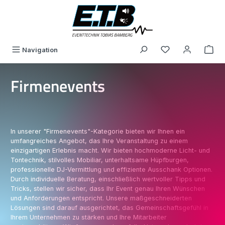
alt springen
Du hast 0 Produk
Navigation
Firmenevents
In unserer "Firmenevents"-Kategorie bieten wir Ihnen ein
umfangreiches Angebot, das Ihre Veranstaltung zu einem
einzigartigen Erlebnis macht. Wir bieten hochmoderne Licht- und
Tontechnik, stilvolles Mobiliar, unterhaltsame Hüpfburgen,
professionelle DJ-Vermittlung und effiziente Ausschank Optionen.
Durch individuelle Beratung, einschließlich wertvoller Tipps und
Tricks, stellen wir sicher, dass Ihr Event genau Ihren Wünschen
und Anforderungen entspricht. Unsere maßgeschneiderten
Lösungen sind darauf ausgerichtet, das Gemeinschaftsgefühl in
Ihrem Unternehmen zu stärken und Ihre Mitarbeiter