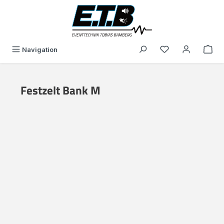
alt springen
Du hast 0 Produk
Navigation
Festzelt Bank M
Bildergalerie überspringen