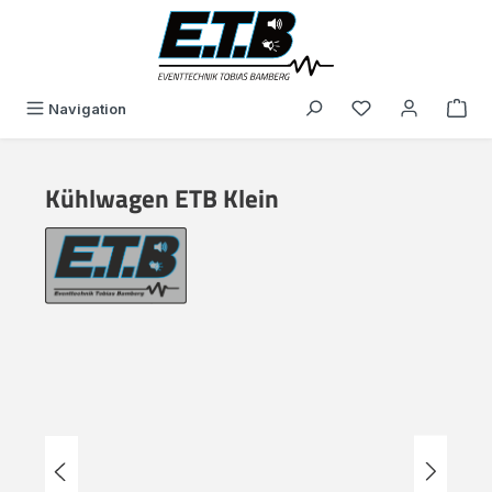
alt springen
Du hast 0 Produk
Navigation
Kühlwagen ETB Klein
Bildergalerie überspringen