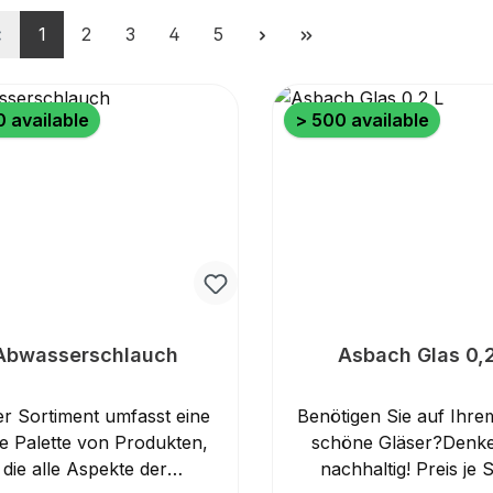
Page
Page
Page
Page
Page
1
2
3
4
5
 available
> 500 available
Abwasserschlauch
Asbach Glas 0,2
r Sortiment umfasst eine
Benötigen Sie auf Ihre
te Palette von Produkten,
schöne Gläser?Denke
die alle Aspekte der
nachhaltig! Preis je 