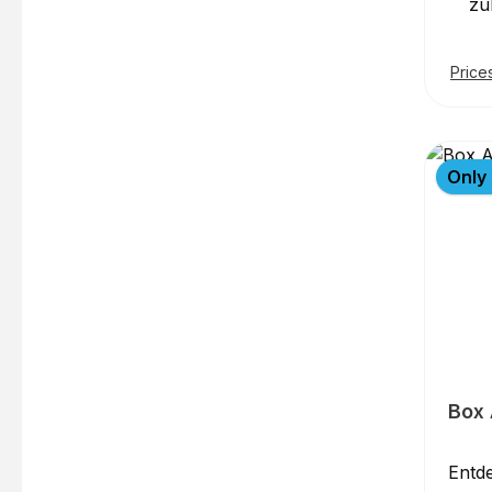
zu
L
Deich
Price
ca. 
zulä
Auss
Only 
e
Pol
Auss
abs
jed
hart
die
Sie 
!A
Box
M
Blue
Entde