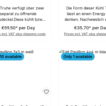
 Truhe verfügt über zwei
Die Form dieser Kühl
separat zu öffnende
lässt an einen Energy
sdeckel.Diese kühlt bzw.
denken. Nachweislich
riert den Inhalt herunter
mit dem länglich-ru
€59.50* per Day
€35.70* per D
is zu -20°C.Die Eisruhe ist
Getränkekühler d
s incl. VAT plus shipping costs
Prices incl. VAT plus shipp
auf großen stabilen
Impulskäufe gesteiger
len unterwegs und kann
Getränke sind durch
tels 230V problemlos an
transparenten Deckel s
m Ort mit Steckdose zum
ein flexibler Korb sc
10 available
Only 1 available
Einsatz kommen.
Ordnung im Party-C
Innenleben. Für eine 
und gleichmäßige Kü
sorgt ein integrierter Ve
Der energievoll
Getränkekühler steht a
Mobilitätsrädern, wel
Dosenkühlschrank fle
machen. Der Transpor