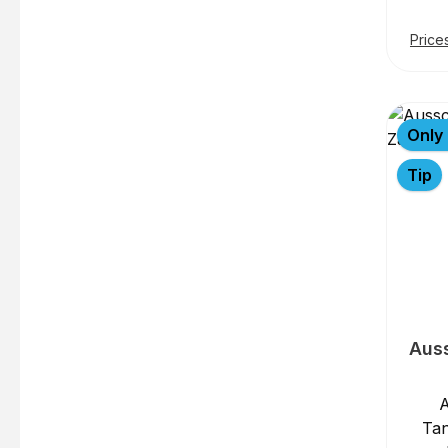
Price
S
s
Abw
spezi
Only 
Ans
zu
Tip
V
Unse
Aus
Ta