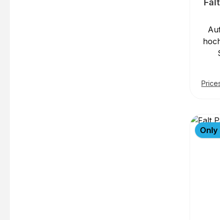
Fal
Au
hoch
O
Faltp
Price
höhe
von 
sich 
Only 
unte
D
B
r
Struk
Sc