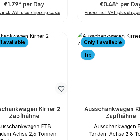
Abwasserentsorgung
€1.79* per Day
€0.48* per Da
abdecken. Wir haben
s incl. VAT plus shipping costs
Prices incl. VAT plus shipp
chläuche, die für den
icheren Transport von
asser sorgen, bis hin zu
alisierten Kupplungen und
1 available
Only 1 available
chlusssystemen, die eine
verlässige und leckfreie
Tip
erbindung garantieren.
re Preise verstehen sich
je Meter.
schankwagen Kirner 2
Ausschankwagen Ki
Zapfhähne
Zapfhähne
Ausschankwagen ETB
Ausschankwagen 
ndem Achse 2,6 Tonnen
Tandem Achse 2,8 T