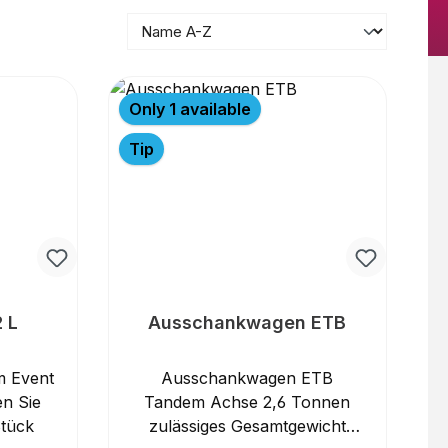
Only 1 available
Tip
 L
Ausschankwagen ETB
m Event
Ausschankwagen ETB
n Sie
Tandem Achse 2,6 Tonnen
Stück
zulässiges Gesamtgewicht