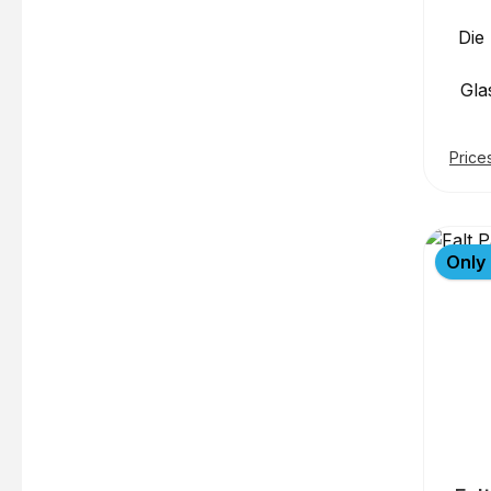
Die
Gla
gef
auf b
Price
Rol
mit
jede
Only 