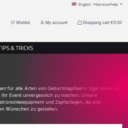
English
Service/help
You have 0 wishlist items
Wishlist
My account
Shopping cart
€0.00
TIPS & TRICKS
n für alle Arten von Geburtstagsfeiern. Egal ob es sich
m Ihr Event unvergesslich zu machen. Unsere
astronomieequipment und Zapfanlagen, die jede
ren Wünschen zu gestalten.