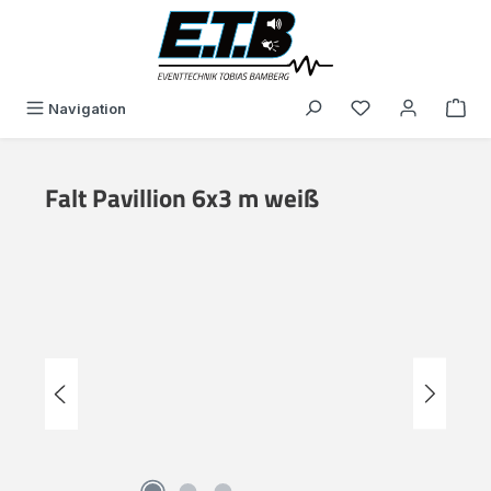
in content
You have 0 wishli
Navigation
Falt Pavillion 6x3 m weiß
Skip image gallery