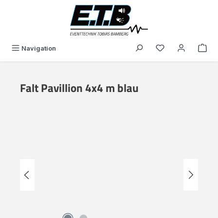
in content
You have 0 wishli
Navigation
Falt Pavillion 4x4 m blau
Skip image gallery