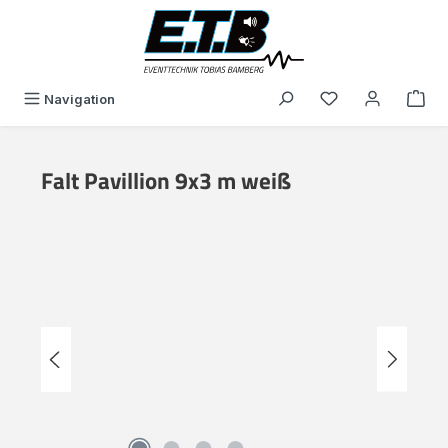
in content
You have 0 wishli
Navigation
Falt Pavillion 9x3 m weiß
Skip image gallery