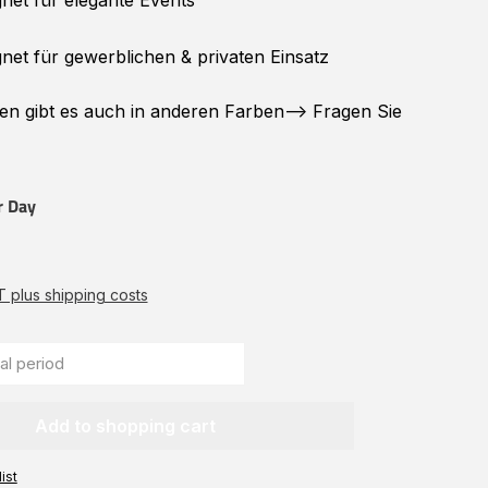
net für elegante Events
net für gewerblichen & privaten Einsatz
en
gibt es auch in anderen Farben--> Fragen Sie
r Day
AT plus shipping costs
Add to shopping cart
ist