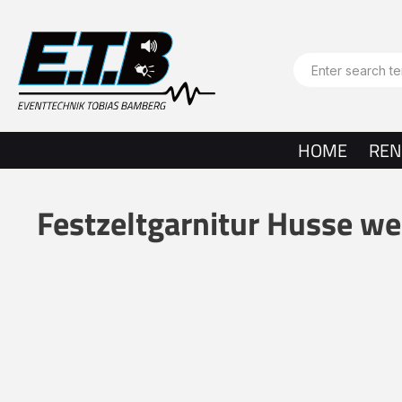
search
Skip to main navigation
HOME
REN
Festzeltgarnitur Husse we
Skip image gallery