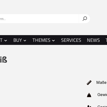
T
BUY
THEMES
SERVICES
NEWS
iß
Maße 
Gewic