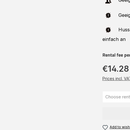
Geeig
Geeig
Huss
einfach an
Rental fee pe
€14.28
Prices incl. V
Add to wishl