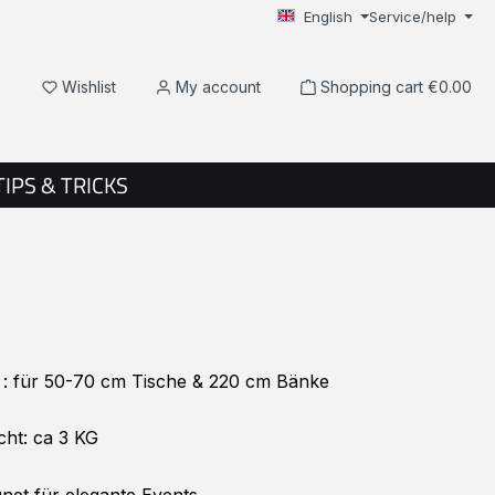
English
Service/help
You have 0 wishlist items
Wishlist
My account
Shopping cart
€0.00
TIPS & TRICKS
: für 50-70 cm Tische & 220 cm Bänke
ht: ca 3 KG