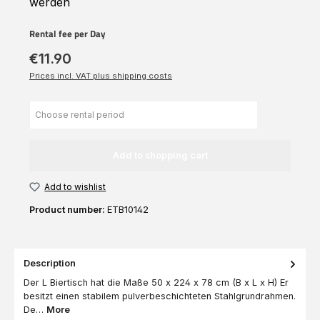
werden
Rental fee per Day
€11.90
Prices incl. VAT plus shipping costs
Add to shopping cart
Add to wishlist
Product number:
ETB10142
Description
Der L Biertisch hat die Maße 50 x 224 x 78 cm (B x L x H) Er
besitzt einen stabilem pulverbeschichteten Stahlgrundrahmen.
De…
More