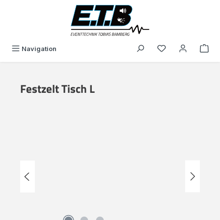
in content
You have 0 wishli
Navigation
Festzelt Tisch L
Skip image gallery