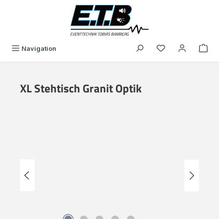
in content
You have 0 wishli
Navigation
XL Stehtisch Granit Optik
Skip image gallery