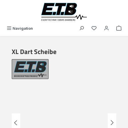
in content
You have 0 wishli
Navigation
XL Dart Scheibe
Skip image gallery