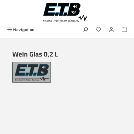
in content
You have 0 wishli
Navigation
Wein Glas 0,2 L
Skip image gallery