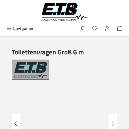
in content
You have 0 wishli
Navigation
Toilettenwagen Groß 6 m
Skip image gallery