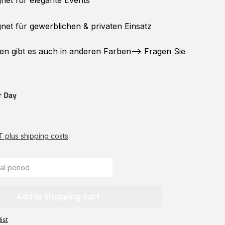
net für elegante Events
net für gewerblichen & privaten Einsatz
en
gibt es auch in anderen Farben--> Fragen Sie
r Day
AT plus shipping costs
Add to shopping cart
ist