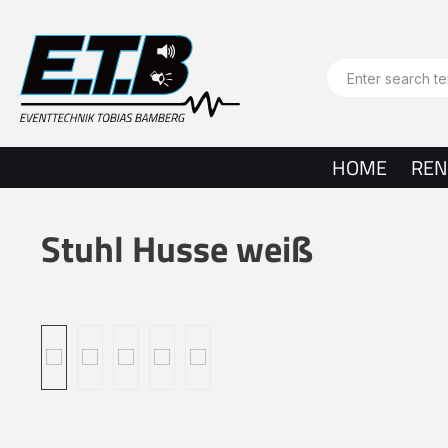
search
Skip to main navigation
HOME
REN
Stuhl Husse weiß
Skip image gallery