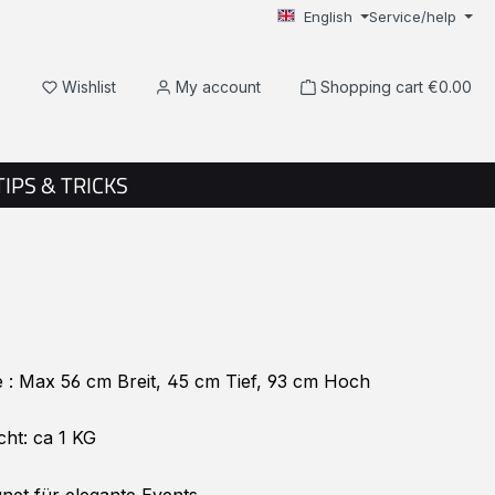
English
Service/help
You have 0 wishlist items
Wishlist
My account
Shopping cart
€0.00
TIPS & TRICKS
: Max 56 cm Breit, 45 cm Tief, 93 cm Hoch
ht: ca 1 KG