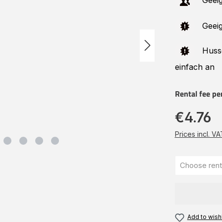
Geeig
Geeig
Huss
einfach an
Rental fee pe
€4.76
Prices incl. V
Add to wishl