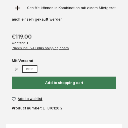
Schiffe können in Kombination mit einem Mietgerät
auch einzeln gekauft werden
€119.00
Content:
1
Prices incl. VAT plus shipping costs
Select
Mit Versand
ja
nein
Add to shopping cart
Add to wishlist
Product number:
ETB10120.2