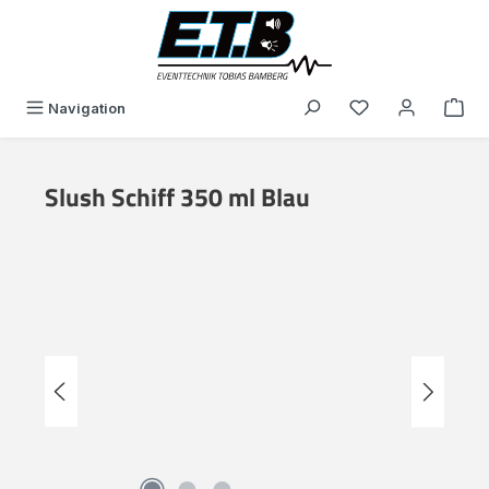
in content
You have 0 wishli
Navigation
Slush Schiff 350 ml Blau
Skip image gallery