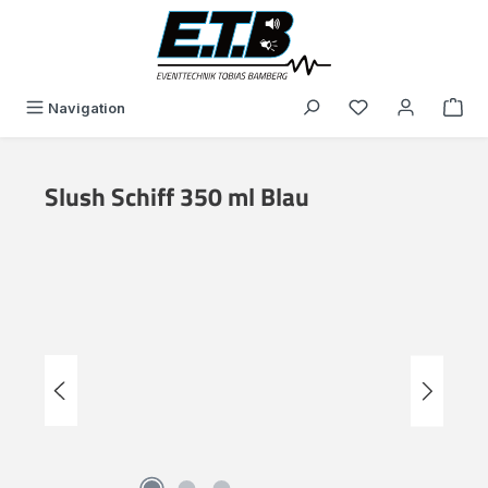
in content
You have 0 wishli
Navigation
Slush Schiff 350 ml Blau
Skip image gallery