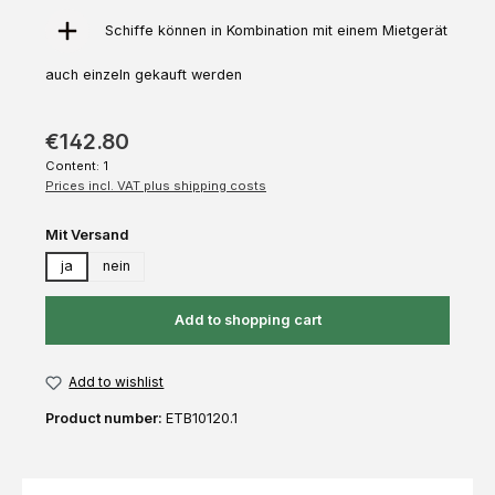
Schiffe können in Kombination mit einem Mietgerät
auch einzeln gekauft werden
€142.80
Content:
1
Prices incl. VAT plus shipping costs
Select
Mit Versand
ja
nein
Add to shopping cart
Add to wishlist
Product number:
ETB10120.1