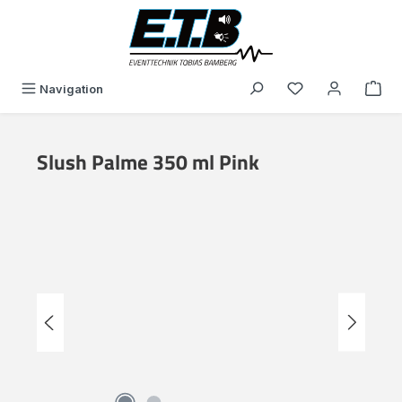
in content
You have 0 wishli
Navigation
Slush Palme 350 ml Pink
Skip image gallery