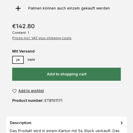
Palmen können auch einzeln gekauft werden
€142.80
Content:
1
Prices incl. VAT plus shipping costs
Select
Mit Versand
ja
nein
Add to shopping cart
Add to wishlist
Product number:
ETB10117.1
Description
Das Produkt wird in einem Karton mit 54 Stück verkauft. Das