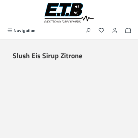
in content
You have 0 wishli
Navigation
Slush Eis Sirup Zitrone
Skip image gallery