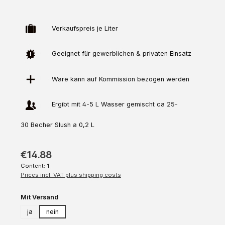
Verkaufspreis je Liter
Geeignet für gewerblichen & privaten Einsatz
Ware kann auf
Kommission
bezogen werden
Ergibt mit 4-5 L Wasser gemischt ca 25-
30 Becher Slush a 0,2 L
€14.88
Content:
1
Prices incl. VAT plus shipping costs
Select
Mit Versand
ja
nein