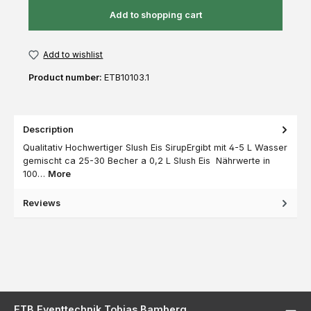
Add to shopping cart
Add to wishlist
Product number:
ETB10103.1
Description
Qualitativ Hochwertiger Slush Eis SirupErgibt mit 4-5 L Wasser
gemischt ca 25-30 Becher a 0,2 L Slush Eis Nährwerte in
100…
More
Reviews
ETB Eventtechnik Tobias Bamberg