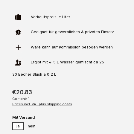
Verkaufspreis je Liter
Geeignet für gewerblichen & privaten Einsatz
Ware kann auf
Kommission
bezogen werden
Ergibt mit 4-5 L Wasser gemischt ca 25-
30 Becher Slush a 0,2 L
€20.83
Content:
1
Prices incl. VAT plus shipping costs
Select
Mit Versand
ja
nein