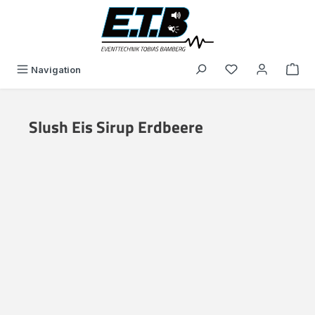
in content
You have 0 wishli
Navigation
Slush Eis Sirup Erdbeere
Skip image gallery