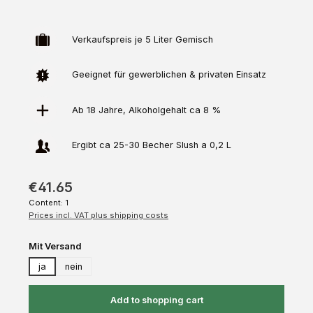
Verkaufspreis je 5 Liter Gemisch
Geeignet für gewerblichen & privaten Einsatz
Ab 18 Jahre, Alkoholgehalt ca 8 %
Ergibt ca 25-30 Becher Slush a 0,2 L
€41.65
Content:
1
Prices incl. VAT plus shipping costs
Select
Mit Versand
ja
nein
Add to shopping cart