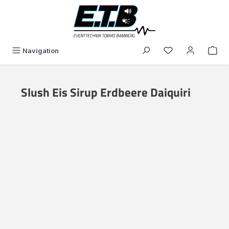
in content
You have 0 wishli
Navigation
Slush Eis Sirup Erdbeere Daiquiri
Skip image gallery