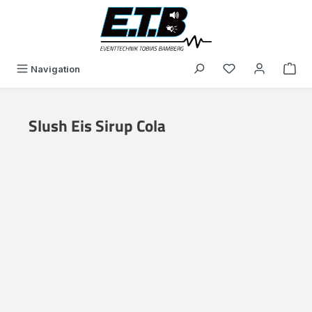
in content
You have 0 wishli
Navigation
Slush Eis Sirup Cola
Skip image gallery