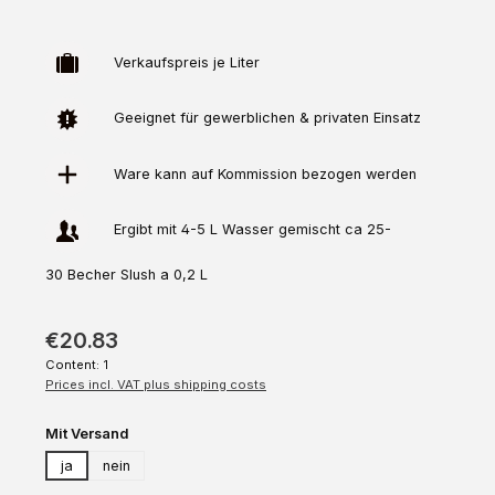
Verkaufspreis je Liter
Geeignet für gewerblichen & privaten Einsatz
Ware kann auf
Kommission
bezogen werden
Ergibt mit 4-5 L Wasser gemischt ca 25-
30 Becher Slush a 0,2 L
€20.83
Content:
1
Prices incl. VAT plus shipping costs
Select
Mit Versand
ja
nein