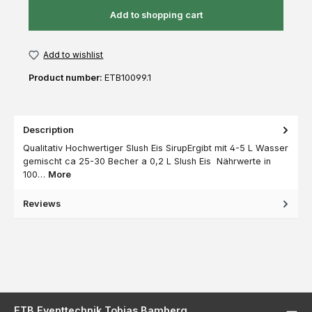
Add to shopping cart
Add to wishlist
Product number:
ETB10099.1
Description
Qualitativ Hochwertiger Slush Eis SirupErgibt mit 4-5 L Wasser
gemischt ca 25-30 Becher a 0,2 L Slush Eis Nährwerte in
100…
More
Reviews
ETB Eventtechnik Tobias Bamberg