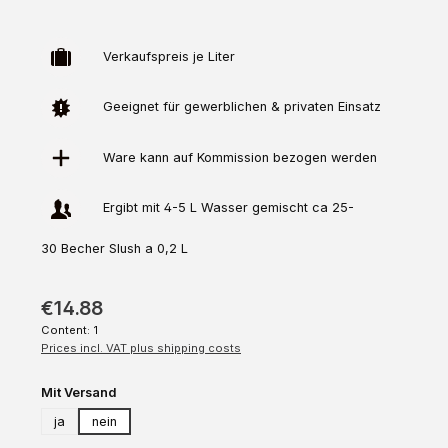
Verkaufspreis je Liter
Geeignet für gewerblichen & privaten Einsatz
Ware kann auf
Kommission
bezogen werden
Ergibt mit 4-5 L Wasser gemischt ca 25-
30 Becher Slush a 0,2 L
€14.88
Content:
1
Prices incl. VAT plus shipping costs
Select
Mit Versand
ja
nein