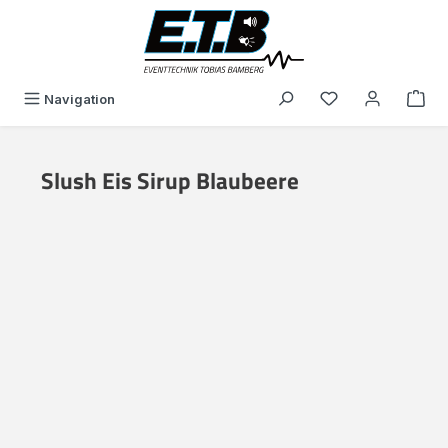
in content
You have 0 wishli
Navigation
Slush Eis Sirup Blaubeere
Skip image gallery