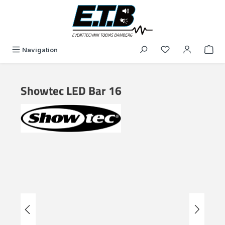
in content
You have 0 wishli
Navigation
Showtec LED Bar 16
Skip image gallery