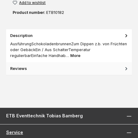
Add to wishlist
Product number:
ETB10182
Description
AusführungSchokoladenbrunnenZum Dippen z.b. von Früchten
oder GebäckEin / Aus SchalterTemperatur
regulierbarEinfache Handhab…
More
Reviews
ETB Eventtechnik Tobias Bamberg
Service