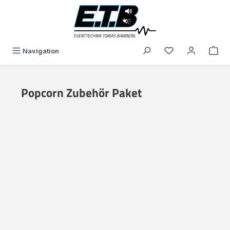
in content
You have 0 wishli
Navigation
Popcorn Zubehör Paket
Skip image gallery