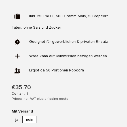
Inkl. 250 ml Öl, 500 Gramm Mais, 50 Popcorn
Tüten, ohne Salz und Zucker
Geeignet für gewerblichen & privaten Einsatz
Ware kann auf
Kommission
bezogen werden
Ergibt ca 50 Portionen Popcorn
€35.70
Content:
1
Prices incl. VAT plus shipping costs
Select
Mit Versand
ja
nein