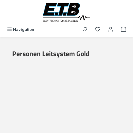
in content
You have 0 wishli
Navigation
Personen Leitsystem Gold
Skip image gallery