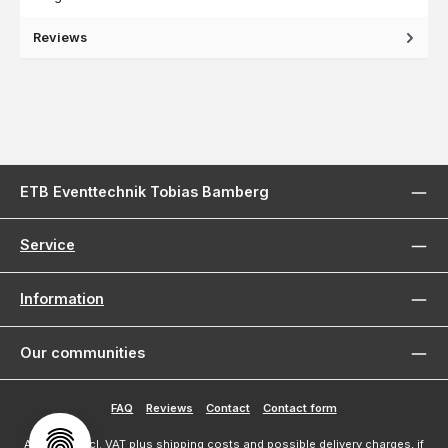
Reviews
ETB Eventtechnik Tobias Bamberg
Service
Information
Our communities
FAQ
Reviews
Contact
Contact form
All prices incl. VAT plus
shipping costs
and possible delivery charges, if