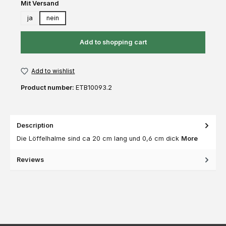
Select
Mit Versand
ja
nein
Add to shopping cart
Add to wishlist
Product number:
ETB10093.2
Description
Die Löffelhalme sind ca 20 cm lang und 0,6 cm dick
More
Reviews