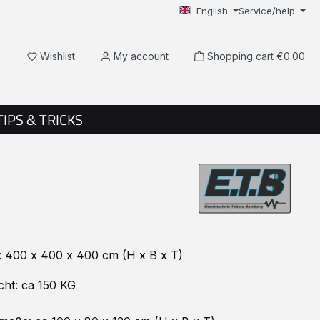
English
Service/help
You have 0 wishlist items
Wishlist
My account
Shopping cart
€0.00
TIPS & TRICKS
 400 x 400 x 400 cm (H x B x T)
cht: ca 150 KG