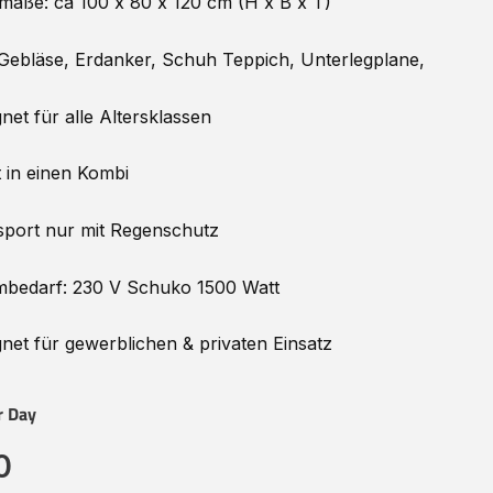
maße: ca 100 x 80 x 120 cm (H x B x T)
 Gebläse, Erdanker, Schuh Teppich, Unterlegplane,
net für alle Altersklassen
 in einen Kombi
port nur mit Regenschutz
mbedarf: 230 V Schuko 1500 Watt
net für gewerblichen & privaten Einsatz
r Day
0