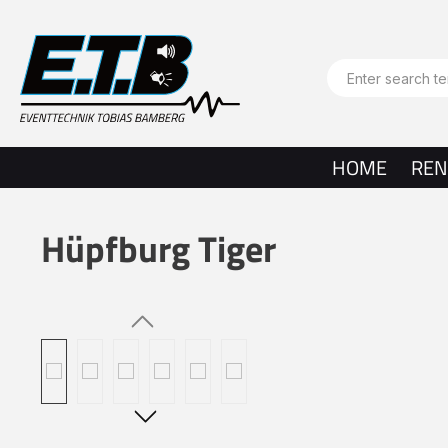
search
Skip to main navigation
HOME
REN
Hüpfburg Tiger
Skip image gallery