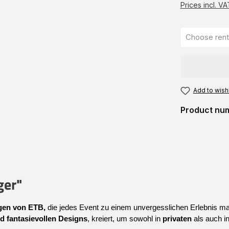
Prices incl. V
Add to wishl
Product nu
ger"
en von 
ETB,
 die jedes Event zu einem unvergesslichen Erlebnis ma
d fantasievollen Designs
, kreiert, um sowohl in 
privaten
 als auch in