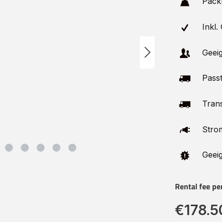
Pack
Inkl.
Geeig
Passt
Trans
Stro
Geeig
Rental fee pe
€178.5