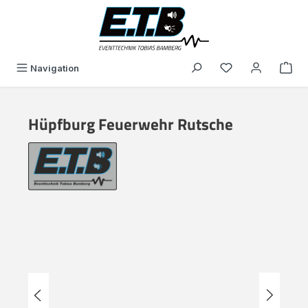
in content
You have 0 wishli
Navigation
Hüpfburg Feuerwehr Rutsche
Skip image gallery