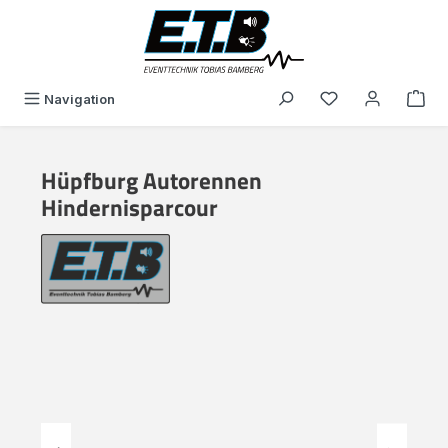
in content
You have 0 wishli
Navigation
Hüpfburg Autorennen
Hindernisparcour
Skip image gallery