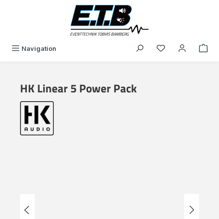
in content
You have 0 wishli
Navigation
HK Linear 5 Power Pack
Skip image gallery