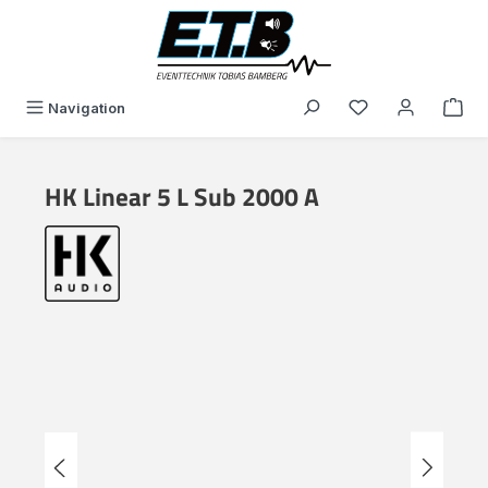
in content
You have 0 wishli
Navigation
HK Linear 5 L Sub 2000 A
Skip image gallery