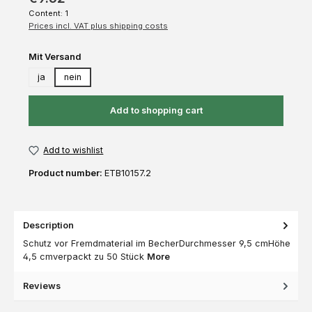
Content:
1
Prices incl. VAT plus shipping costs
Select
Mit Versand
ja
nein
Add to shopping cart
Add to wishlist
Product number:
ETB10157.2
Description
Schutz vor Fremdmaterial im BecherDurchmesser 9,5 cmHöhe
4,5 cmverpackt zu 50 Stück
More
Reviews