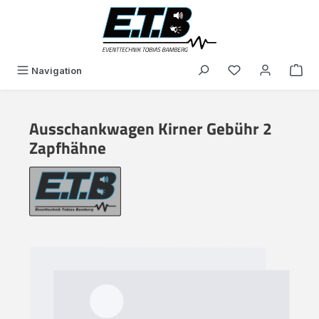
in content
You have 0 wishli
Navigation
Ausschankwagen Kirner Gebühr 2
Zapfhähne
Skip image gallery