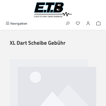
alt springen
Du hast 0 Produk
Navigation
XL Dart Scheibe Gebühr
Bildergalerie überspringen