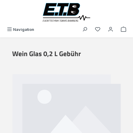
alt springen
Du hast 0 Produk
Navigation
Wein Glas 0,2 L Gebühr
Bildergalerie überspringen