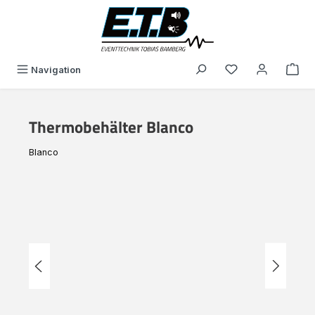
alt springen
Du hast 0 Produk
Navigation
Thermobehälter Blanco
Blanco
Bildergalerie überspringen