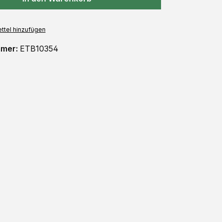
ttel hinzufügen
mmer:
ETB10354