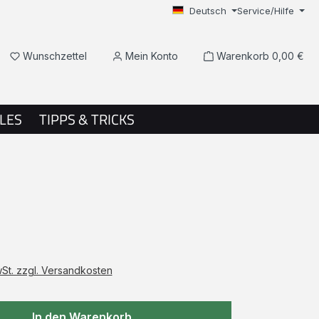
Deutsch
Service/Hilfe
Du hast 0 Produkte auf dem Merkzettel
Wunschzettel
Mein Konto
Warenkorb
0,00 €
LES
TIPPS & TRICKS
wSt. zzgl. Versandkosten
In den Warenkorb