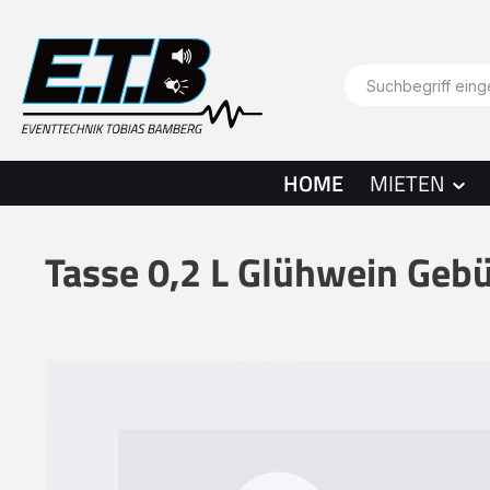
springen
Zur Hauptnavigation springen
HOME
MIETEN
Tasse 0,2 L Glühwein Geb
Bildergalerie überspringen