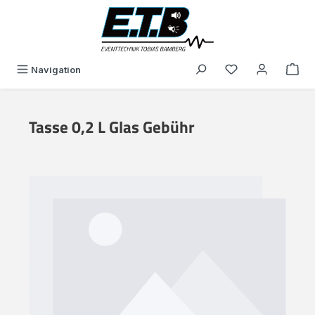
alt springen
Du hast 0 Produk
Navigation
Tasse 0,2 L Glas Gebühr
Bildergalerie überspringen