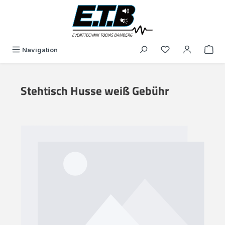
alt springen
Du hast 0 Produk
Navigation
Stehtisch Husse weiß Gebühr
Bildergalerie überspringen