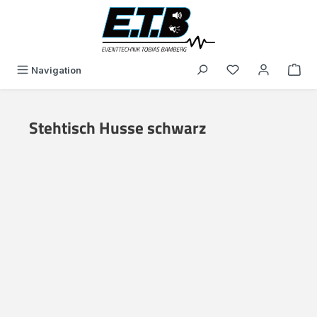
alt springen
Du hast 0 Produk
Navigation
Stehtisch Husse schwarz
Bildergalerie überspringen