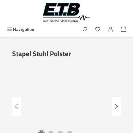
alt springen
Du hast 0 Produk
Navigation
Stapel Stuhl Polster
Bildergalerie überspringen