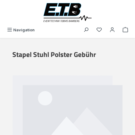
alt springen
Du hast 0 Produk
Navigation
Stapel Stuhl Polster Gebühr
Bildergalerie überspringen