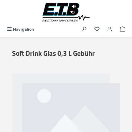
alt springen
Du hast 0 Produk
Navigation
Soft Drink Glas 0,3 L Gebühr
Bildergalerie überspringen